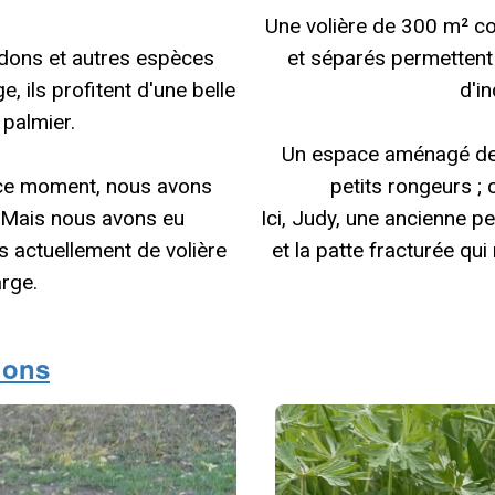
Une volière de 300 m² c
ndons et autres espèces
et séparés permettent 
, ils profitent d'une belle
d'i
e palmier.
Un espace aménagé de 2
n ce moment, nous avons
petits rongeurs ; 
. Mais nous avons eu
Ici, Judy, une ancienne p
 actuellement de volière
et la patte fracturée q
rge.
hons